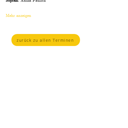
Sopran:
 Anika Paulick
Mehr anzeigen
zurück zu allen Terminen
Sopran • Chanson • Coaching
mail@anikapaulick.com